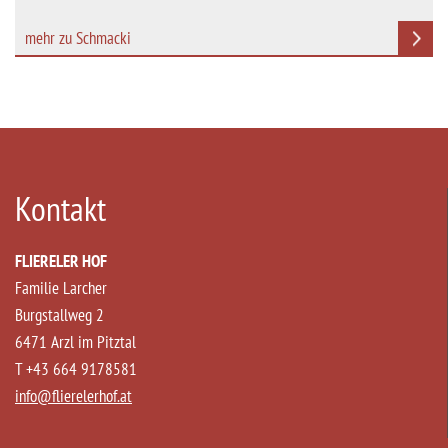
mehr zu Schmacki
Kontakt
FLIERELER HOF
Familie Larcher
Burgstallweg 2
6471 Arzl im Pitztal
T +43 664 9178581
info
@
flierelerhof.at